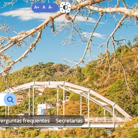
A+
A
A-
ALTO CONTRASTE
MAPA DO SITE
erguntas frequentes
Secretarias