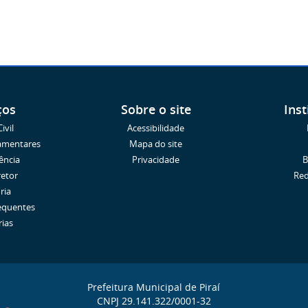
ços
Sobre o site
Inst
ivil
Acessibilidade
amentares
Mapa do site
ência
Privacidade
B
retor
Red
ria
equentes
rias
Prefeitura Municipal de Piraí
CNPJ 29.141.322/0001-32