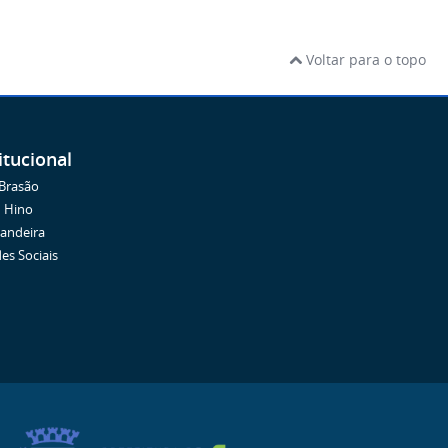
Voltar para o topo
itucional
Brasão
Hino
andeira
es Sociais