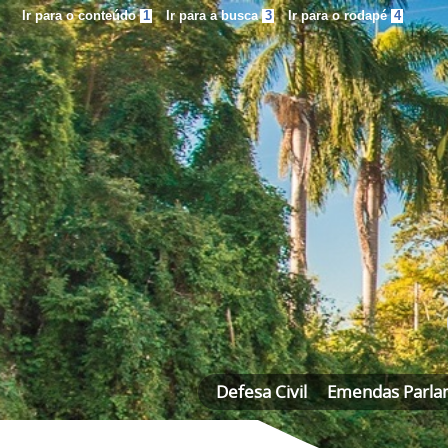
Ir para o conteúdo
1
Ir para a busca
3
Ir para o rodapé
4
Defesa Civil
Emendas Parla