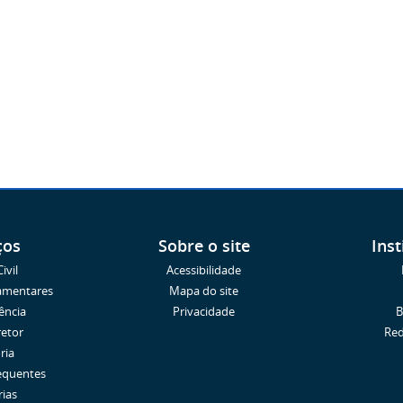
ços
Sobre o site
Inst
ivil
Acessibilidade
amentares
Mapa do site
ência
Privacidade
B
retor
Red
ria
equentes
rias