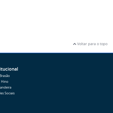
Voltar para o topo
itucional
Brasão
Hino
andeira
es Sociais