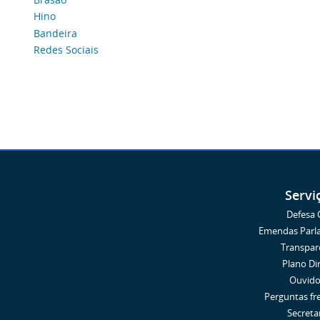
Hino
Bandeira
Redes Sociais
Servi
Defesa C
Emendas Parl
Transpar
Plano Di
Ouvido
Perguntas fr
Secreta