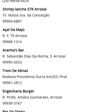
(24) 99838-6429
Shirley lanche STR Arrozal
Tv. Nossa Sra. da Conceição
99904-6887
Açaí Da Majú
R. F, 79 Arrozal
99908-1314
Aranha's Bar
R. Sebastião Dias Da Rocha, 3, Arrozal
99995-0353
Trem De Minas
Rodovia Presidente Dutra Km253, Piraí
99961-2812
Engenharia Burger
R. Profa. Amália Guimaraes, Arrozal
99939-3167
Bar Do Dinho