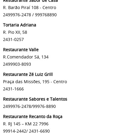
Restaurante Sabor de Casa
R. Barão Piraí 108 - Centro
2499976-2478 / 999768890
Tortaria Adriana
R. Pio XII, 58
2431-0257
Restaurante Valle
R.Comendador Sá, 134
2499903-8093
Restaurante Zé Luiz Grill
Praça das Missões, 195 - Centro
2431-1666
Restaurante Sabores e Talentos
2499976-2478/99976-8890
Restaurante Recanto da Roça
R. RJ 145 – KM 22 7996
99914-2442/ 2431-6690