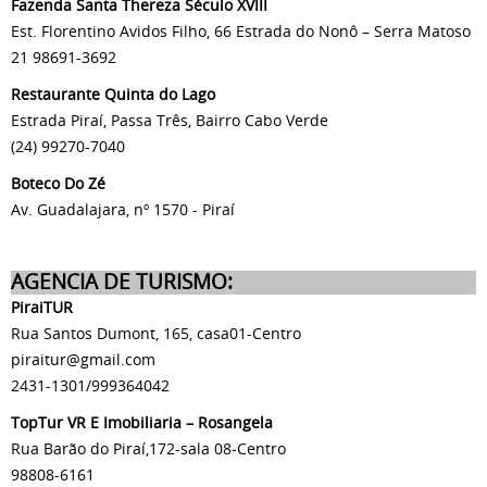
Fazenda Santa Thereza Século XVIII
Est. Florentino Avidos Filho, 66 Estrada do Nonô – Serra Matoso
21 98691-3692
Restaurante Quinta do Lago
Estrada Piraí, Passa Três, Bairro Cabo Verde
(24) 99270-7040
Boteco Do Zé
Av. Guadalajara, nº 1570 - Piraí
AGENCIA DE TURISMO:
PiraiTUR
Rua Santos Dumont, 165, casa01-Centro
piraitur@gmail.com
2431-1301/999364042
TopTur VR E Imobiliaria – Rosangela
Rua Barão do Piraí,172-sala 08-Centro
98808-6161