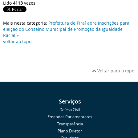
Lido
4113
vezes
Mais nesta categoria:
Prefeitura de Piraí abre inscrições para
eleição do Conselho Municipal de Promoção da Igualdade
Racial »
voltar ao topo
Voltar para o topo
Serviços
Defesa Civil
Emendas Parlamentares
Transparência
Plano Diretor