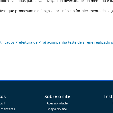
úblicas voltadas para a valorização da diversidade, da memória e da
as que promovam o diálogo, a inclusão e o fortalecimento das açõe
tificados
Prefeitura de Piraí acompanha teste de sirene realizado p
ços
Sobre o site
Inst
ivil
Acessibilidade
amentares
Mapa do site