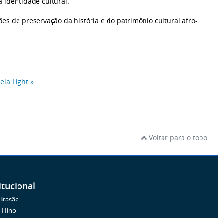
 identidade cultural.
s de preservação da história e do patrimônio cultural afro-
ela Light »
Voltar para o topo
itucional
Brasão
Hino