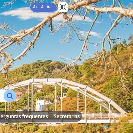
A+
A
A-
ALTO CONTRASTE
MAPA DO SITE
erguntas frequentes
Secretarias