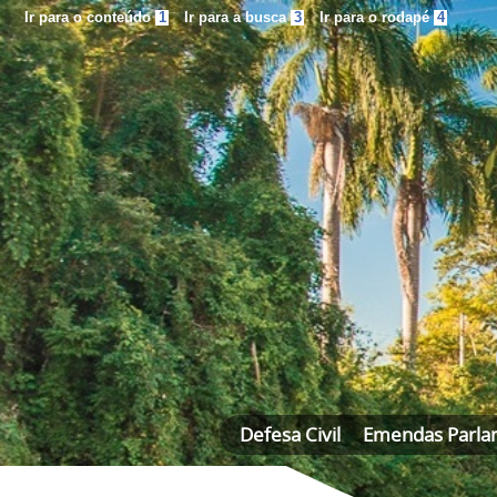
Ir para o conteúdo
1
Ir para a busca
3
Ir para o rodapé
4
Defesa Civil
Emendas Parla