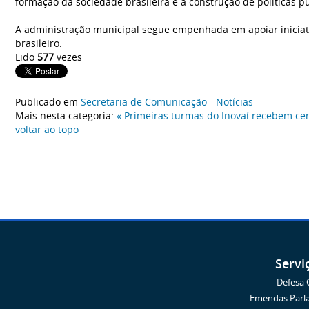
formação da sociedade brasileira e a construção de políticas p
A administração municipal segue empenhada em apoiar iniciativ
brasileiro.
Lido
577
vezes
Publicado em
Secretaria de Comunicação - Notícias
Mais nesta categoria:
« Primeiras turmas do Inovaí recebem cer
voltar ao topo
Servi
Defesa C
Emendas Parl