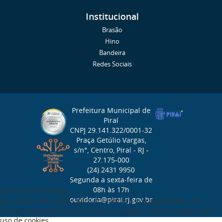
Institucional
Brasão
Hino
Bandeira
Redes Sociais
Prefeitura Municipal de
Piraí
CNPJ 29.141.322/0001-32
Praça Getúlio Vargas,
s/n°, Centro, Piraí - RJ -
27.175-000
(24) 2431 9950
Segunda a sexta-feira de
08h às 17h
Nós Usamos Cookies
ouvidoria@pirai.rj.gov.br
Os cookies são usados para aprimorar a sua experiência. Ao
fechar este banner ou continuar na página, você concorda com o
uso de cookies.