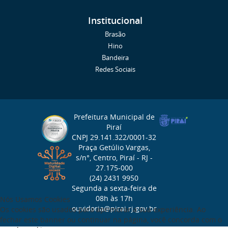
Institucional
Brasão
Hino
Bandeira
Redes Sociais
Prefeitura Municipal de
Piraí
CNPJ 29.141.322/0001-32
Praça Getúlio Vargas,
s/n°, Centro, Piraí - RJ -
27.175-000
(24) 2431 9950
Segunda a sexta-feira de
08h às 17h
Nós Usamos Cookies
ouvidoria@pirai.rj.gov.br
Os cookies são usados para aprimorar a sua experiência. Ao
fechar este banner ou continuar na página, você concorda com o